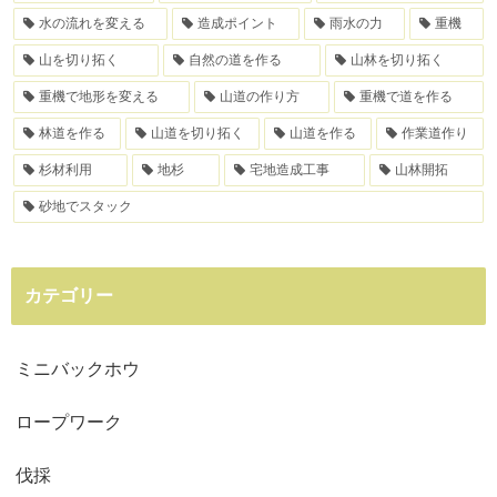
水の流れを変える
造成ポイント
雨水の力
重機
山を切り拓く
自然の道を作る
山林を切り拓く
重機で地形を変える
山道の作り方
重機で道を作る
林道を作る
山道を切り拓く
山道を作る
作業道作り
杉材利用
地杉
宅地造成工事
山林開拓
砂地でスタック
カテゴリー
ミニバックホウ
ロープワーク
伐採