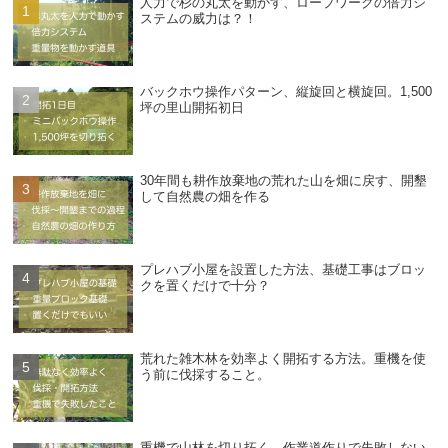
人力で杉の丸太を動かす、ロープワークの倍力シ
ステムの威力は？！
バックホウ操作パターン、縦旋回と横旋回。1,500
坪の里山開拓初日
30年間も耕作放棄地の荒れた山を畑に戻す、開墾
して自然農の畑を作る
プレハブ小屋を設置した方法、基礎工事はブロッ
クを置くだけで十分？
荒れた雑木林を効率よく開拓する方法。重機を使
う前に伐採すること。
重機で山林を切り拓く、作業道作りで失敗しない