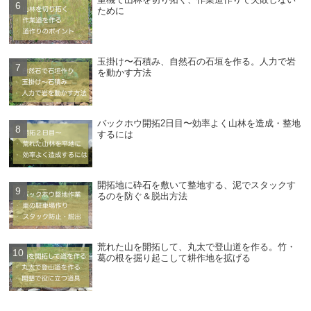
ために
玉掛け〜石積み、自然石の石垣を作る。人力で岩
を動かす方法
バックホウ開拓2日目〜効率よく山林を造成・整地
するには
開拓地に砕石を敷いて整地する、泥でスタックす
るのを防ぐ＆脱出方法
荒れた山を開拓して、丸太で登山道を作る。竹・
葛の根を掘り起こして耕作地を拡げる