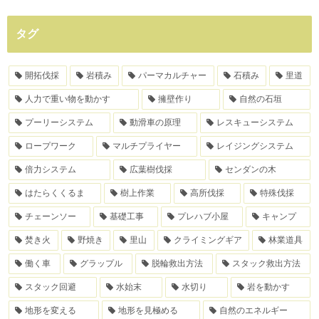
タグ
開拓伐採
岩積み
パーマカルチャー
石積み
里道
人力で重い物を動かす
擁壁作り
自然の石垣
プーリーシステム
動滑車の原理
レスキューシステム
ロープワーク
マルチプライヤー
レイジングシステム
倍力システム
広葉樹伐採
センダンの木
はたらくくるま
樹上作業
高所伐採
特殊伐採
チェーンソー
基礎工事
プレハブ小屋
キャンプ
焚き火
野焼き
里山
クライミングギア
林業道具
働く車
グラップル
脱輪救出方法
スタック救出方法
スタック回避
水始末
水切り
岩を動かす
地形を変える
地形を見極める
自然のエネルギー