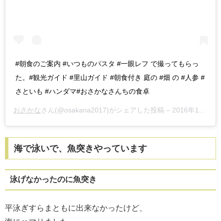
#朝食のご案内 #いつものパスタ #一眼レフ で撮ってもらっ
た。#観光ガイド #里山ガイド #朝食付き 庭の #畑 の #人参 #
さといも #ハンダマ#おさかなさんちの食卓
おさかな
さん(@osakana2017)がシェアした投稿 –
2016年11月月5日午後5時34分PDT
海で泳いで、魚突きやっています
泳げなかったのに魚突き
平泳ぎすらまともに出来なかったけど、